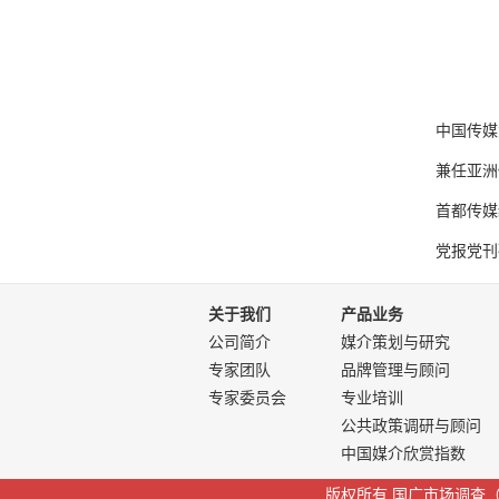
   中国传媒大学广告学院副院长、广告学教授、博士生导师；

   兼任亚洲传媒研究中心主任；

   首都传媒经济研究基地主任；

关于我们
产品业务
公司简介
媒介策划与研究
专家团队
品牌管理与顾问
专家委员会
专业培训
公共政策调研与顾问
中国媒介欣赏指数
版权所有 国广市场调查（北京）